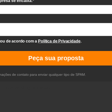
presa se encaixa.*
stou de acordo com a
Política de Privacidade
.
Peça sua proposta
mações de contato para enviar qualquer tipo de SPAM.
© 2024 All rights reserved