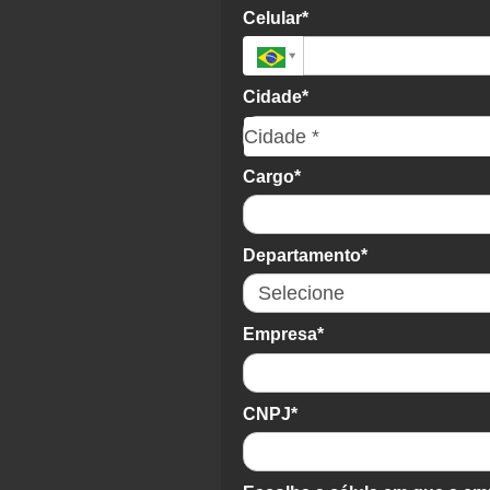
Celular*
Cidade*
Cidade*
Cidade *
Cargo*
Departamento*
Empresa*
CNPJ*